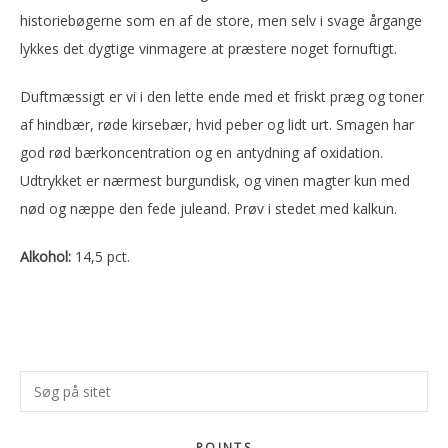
historiebøgerne som en af de store, men selv i svage årgange
lykkes det dygtige vinmagere at præstere noget fornuftigt.
Duftmæssigt er vi i den lette ende med et friskt præg og toner
af hindbær, røde kirsebær, hvid peber og lidt urt. Smagen har
god rød bærkoncentration og en antydning af oxidation.
Udtrykket er nærmest burgundisk, og vinen magter kun med
nød og næppe den fede juleand. Prøv i stedet med kalkun.
Alkohol:
14,5 pct.
Primær
Søg
Sidebar
på
sitet
POINTS