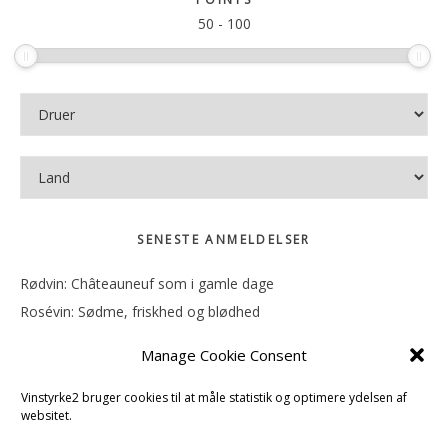
50
-
100
SENESTE ANMELDELSER
Rødvin: Châteauneuf som i gamle dage
Rosévin: Sødme, friskhed og blødhed
Rødvin: Ren og rank
Manage Cookie Consent
Rosévin: Forfriskende bagatel
Rosévin: Sødmen hænger i munden
Vinstyrke2 bruger cookies til at måle statistik og optimere ydelsen af
websitet.