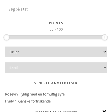
Primær
Søg
Sidebar
på
sitet
POINTS
50
-
100
SENESTE ANMELDELSER
Rosévin: Fyldig med en fornuftig syre
Hvidvin: Ganske forfriskende
Rosévin: Mineralsk og frugtig