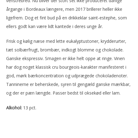
venstrebred. Nu bliver der stort set ikke produceret dårlige
årgange i Bordeaux længere, men 2017 brillerer heller ikke
ligefrem. Dog et fint bud på en drikkeklar saint-estephe, som
ellers godt kan være lidt kantede i deres unge år.
Frisk og kølig næse med lette eukalyptustoner, krydderurter,
tæt solbærfrugt, brombær, indkogt blomme og chokolade.
Ganske ekspressiv. Smagen er ikke helt oppe at ringe. Vinen
har dog noget klassisk cru bourgeois-karakter manifesteret i
god, mørk bærkoncentration og udprægede chokoladenoter.
Tanninerne er beherskede, syren til gengæld ganske mærkbar,
og der er pæn længde. Passer bedst til oksekød eller lam.
Alkohol:
13 pct.