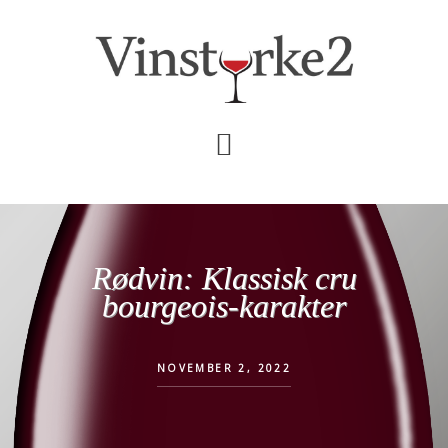
Skip
Gå
til
direkte
indhold
til
primær
sidebar
Rødvin: Klassisk cru
bourgeois-karakter
NOVEMBER 2, 2022