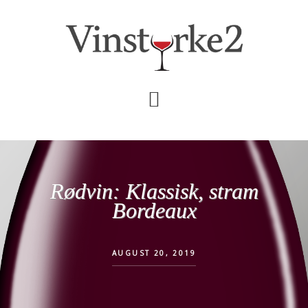
Skip
Gå
til
direkte
indhold
til
primær
sidebar
Rødvin: Klassisk, stram
Bordeaux
AUGUST 20, 2019