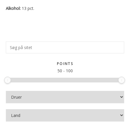
Alkohol:
13 pct.
Primær
Søg
Sidebar
på
sitet
POINTS
50
-
100