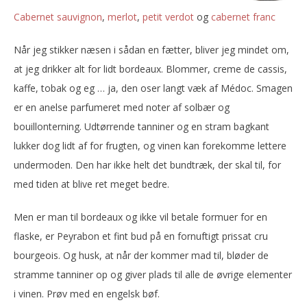
cabernet sauvignon
,
merlot
,
petit verdot
og
cabernet franc
Når jeg stikker næsen i sådan en fætter, bliver jeg mindet om,
at jeg drikker alt for lidt bordeaux. Blommer, creme de cassis,
kaffe, tobak og eg … ja, den oser langt væk af Médoc. Smagen
er en anelse parfumeret med noter af solbær og
bouillonterning. Udtørrende tanniner og en stram bagkant
lukker dog lidt af for frugten, og vinen kan forekomme lettere
undermoden. Den har ikke helt det bundtræk, der skal til, for
med tiden at blive ret meget bedre.
Men er man til bordeaux og ikke vil betale formuer for en
flaske, er Peyrabon et fint bud på en fornuftigt prissat cru
bourgeois. Og husk, at når der kommer mad til, bløder de
stramme tanniner op og giver plads til alle de øvrige elementer
i vinen. Prøv med en engelsk bøf.