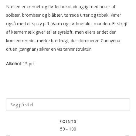
Næsen er cremet og flødechokoladeagtig med noter af
solbær, brombær og blåbær, tørrede urter og tobak. Pirrer
også med et spicy pift. Varm og sødmefuld i munden. Et strejf
af kærnemælk giver et let syreløft, men ellers er det den
koncentrerede, mørke bærfrugt, der dominerer. Carinyena-
druen (carignan) sikrer en vis tanninstruktur.
Alkohol:
15 pct.
Primær
Søg
Sidebar
på
sitet
POINTS
50
-
100