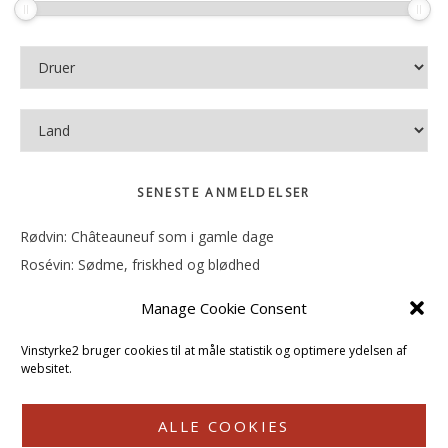
SENESTE ANMELDELSER
Rødvin: Châteauneuf som i gamle dage
Rosévin: Sødme, friskhed og blødhed
Rødvin: Ren og rank
Manage Cookie Consent
Rosévin: Forfriskende bagatel
Rosévin: Sødmen hænger i munden
Vinstyrke2 bruger cookies til at måle statistik og optimere ydelsen af
websitet.
ALLE COOKIES