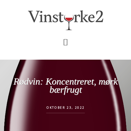
Skip
Gå
til
direkte
indhold
til
primær
sidebar
Rødvin: Koncentreret, mørk
bærfrugt
OKTOBER 23, 2022