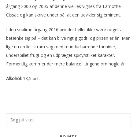
årgang 2000 og 2005 af denne vieilles vignes fra Lamothe-
Cissac og kan skrive under på, at den udvikler sig eminent.
I den sublime årgang 2016 bør der heller ikke være noget at
betænke sig på – det kan blive rigtig godt, og prisen er fin. Men
lige nu en lidt stram sag med mundudtørrende tanniner,
underspillet frugt og en udpræget spicy/stilket karakter.
Formentlig kommer der mere balance i tingene om nogle år.
Alkohol:
13,5 pct.
Primær
Søg
Sidebar
på
sitet
POINTS