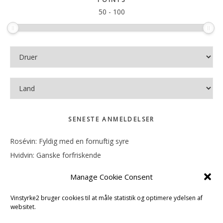
50
-
100
SENESTE ANMELDELSER
Rosévin: Fyldig med en fornuftig syre
Hvidvin: Ganske forfriskende
Rosévin: Mineralsk og frugtig
Manage Cookie Consent
Hvidvin: Smørfedme og tropisk sødme
Rosévin: Blød, rund og sødladen
Vinstyrke2 bruger cookies til at måle statistik og optimere ydelsen af
websitet.