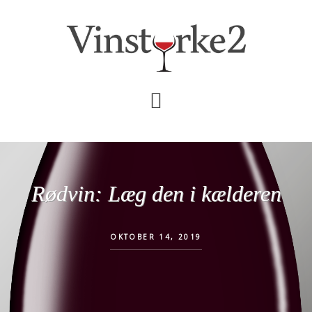
Skip
Gå
til
direkte
indhold
til
primær
sidebar
Rødvin: Læg den i kælderen
OKTOBER 14, 2019