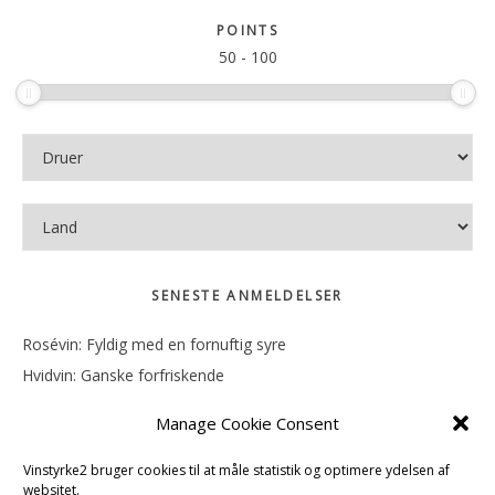
sitet
POINTS
50
-
100
SENESTE ANMELDELSER
Rosévin: Fyldig med en fornuftig syre
Hvidvin: Ganske forfriskende
Rosévin: Mineralsk og frugtig
Manage Cookie Consent
Hvidvin: Smørfedme og tropisk sødme
Rosévin: Blød, rund og sødladen
Vinstyrke2 bruger cookies til at måle statistik og optimere ydelsen af
websitet.