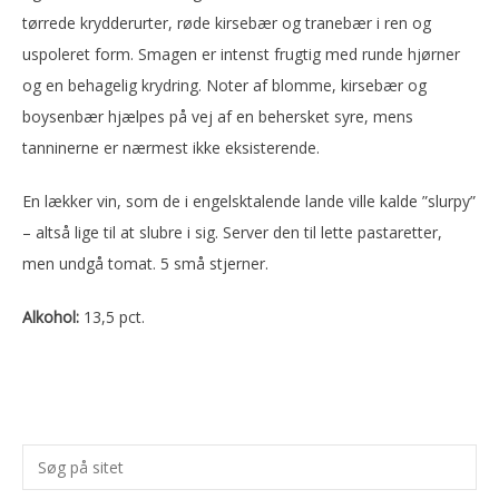
tørrede krydderurter, røde kirsebær og tranebær i ren og
uspoleret form. Smagen er intenst frugtig med runde hjørner
og en behagelig krydring. Noter af blomme, kirsebær og
boysenbær hjælpes på vej af en behersket syre, mens
tanninerne er nærmest ikke eksisterende.
En lækker vin, som de i engelsktalende lande ville kalde ”slurpy”
– altså lige til at slubre i sig. Server den til lette pastaretter,
men undgå tomat. 5 små stjerner.
Alkohol:
13,5 pct.
Primær
Søg
Sidebar
på