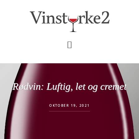
Skip
Gå
til
direkte
indhold
til
primær
sidebar
Rødvin: Luftig, let og cremet
OKTOBER 19, 2021