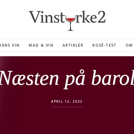
ENS VIN
MAD & VIN
ARTIKLER
ROSÉ-TEST
OM 
Næsten på baro
APRIL 12, 2022