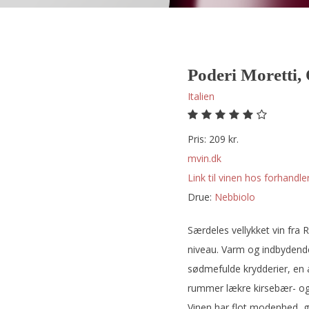
Poderi Moretti, 
Italien
Pris: 209 kr.
mvin.dk
Link til vinen hos forhandler
Drue:
nebbiolo
Særdeles vellykket vin fra
niveau. Varm og indbydend
sødmefulde krydderier, en 
rummer lækre kirsebær- o
Vinen har flot modenhed, g