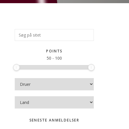
Primær
Søg
på
Sidebar
sitet
POINTS
50
-
100
SENESTE ANMELDELSER