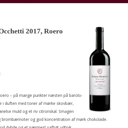
Occhetti 2017, Roero
.
 Roero – på mange punkter næsten på barolo-
e i duften med toner af mørke skovbær,
anelse muld og et riv citronskal. Smagen
g brombærnoter og god koncentration af mørk chokolade.
od dybde og et nærmest saftigt udtryk.