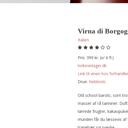
Virna di Borgog
Italien
Pris: 399 kr. (v/ 6 fl.)
holtevinlager.dk
Link til vinen hos forhandler
Drue:
nebbiolo
Old school barolo, som tro
masser af rå tanniner. Duf
tørrede frugter, kakaopulver
munden får du læssevis af t
tranebær og sveske.