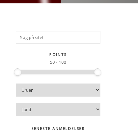
Primær
Søg
på
Sidebar
sitet
POINTS
50
-
100
SENESTE ANMELDELSER