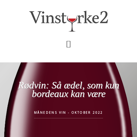
Skip
Gå
til
direkte
indhold
til
primær
sidebar
Rødvin: Så ædel, som kun
bordeaux kan være
MÅNEDENS VIN - OKTOBER 2022