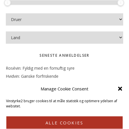
SENESTE ANMELDELSER
Rosévin: Fyldig med en fornuftig syre
Hvidvin: Ganske forfriskende
Rosévin: Mineralsk og frugtig
Manage Cookie Consent
Hvidvin: Smørfedme og tropisk sødme
Rosévin: Blød, rund og sødladen
Vinstyrke2 bruger cookies til at måle statistik og optimere ydelsen af
websitet.
ALLE COOKIES