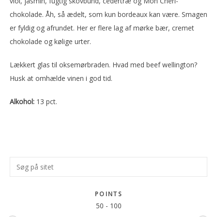
viol, jasmin, fugtig skovbund, cedertræ og Mon Cheri-
chokolade. Åh, så ædelt, som kun bordeaux kan være. Smagen
er fyldig og afrundet. Her er flere lag af mørke bær, cremet
chokolade og kølige urter.
Lækkert glas til oksemørbraden. Hvad med beef wellington?
Husk at omhælde vinen i god tid.
Alkohol:
13 pct.
Primær
Søg
Sidebar
på
sitet
POINTS
50
-
100