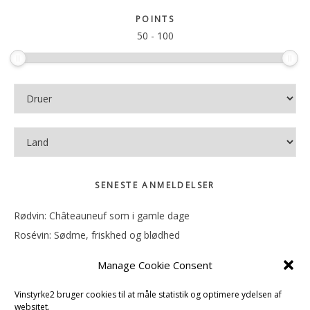
sitet
POINTS
50
-
100
SENESTE ANMELDELSER
Rødvin: Châteauneuf som i gamle dage
Rosévin: Sødme, friskhed og blødhed
Rødvin: Ren og rank
Manage Cookie Consent
Rosévin: Forfriskende bagatel
Rosévin: Sødmen hænger i munden
Vinstyrke2 bruger cookies til at måle statistik og optimere ydelsen af
websitet.