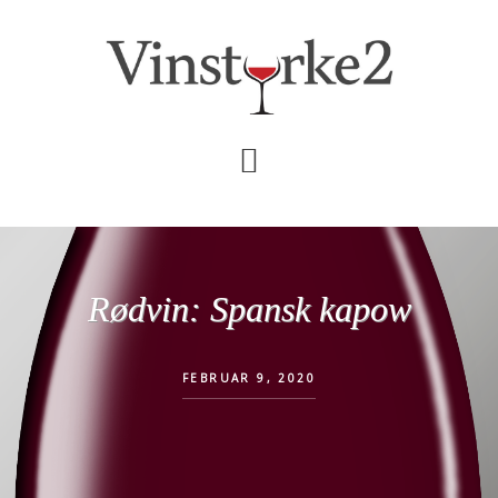
Skip
Gå
til
direkte
indhold
til
primær
sidebar
Rødvin: Spansk kapow
FEBRUAR 9, 2020