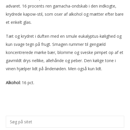
advaret. 16 procents ren garnacha-ondskab i den indkogte,
krydrede kapow-stil, som oser af alkohol og mætter efter bare
et enkelt glas.
Tæt og krydret i duften med en smule eukalyptus-kølighed og
kun svage tegn på frugt. Smagen rummer til gengæld
koncentrerede mørke bær, blomme og sveske pimpet op af et
gavmildt drys nellike, allehånde og peber. Den kølige tone i
vinen hjælper lidt på åndenøden. Men også kun lidt.
Alkohol:
16 pct.
Primær
Søg
Sidebar
på