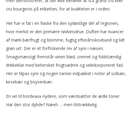
men demonstrerer, at der ikke behøver at stå grand cru eller
cru bourgeois på etiketten, for at kvaliteten er i orden.
Her har vi fat i en flaske fra den sydøstlige del af regionen,
hvor merlot er den primære rødvinsdrue. Duften har nuancer
af mørk bærfrugt og blomme, fugtig efterårsskovbund og lidt
grøn urt. Der er et forfriskende niv af syre i næsen.
Smagsmæssigt fremstår vinen blød, cremet og fuldstændig
drikkeklar med behersket frugtsødme og velinkorporeret fad.
Her er tilpas syre og nogen tannin indpakket i noter af solbær,
kirsebær og boysenbær.
En vin til bordeaux-nydere, som værdsætter de ædle toner.
Har den stor dybde? Næeh … men tilstrækkelig.