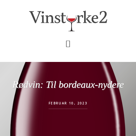
Skip
Gå
til
direkte
indhold
til
primær
sidebar
Rødvin: Til bordeaux-nydere
FEBRUAR 10, 2023