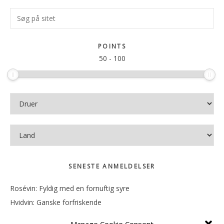
Primær
Søg
Sidebar
på
sitet
POINTS
50
-
100
SENESTE ANMELDELSER
Rosévin: Fyldig med en fornuftig syre
Hvidvin: Ganske forfriskende
Rosévin: Mineralsk og frugtig