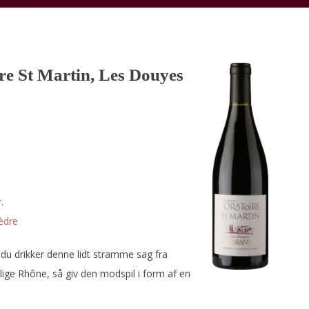
e St Martin, Les Douyes
.
èdre
 du drikker denne lidt stramme sag fra
lige Rhône, så giv den modspil i form af en