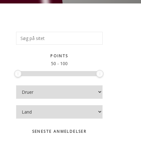
Primær
Søg
på
Sidebar
sitet
POINTS
50
-
100
SENESTE ANMELDELSER