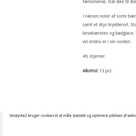
fænomenal, står ikke til dis
I næsen noter af sorte bær
samt et drys krydderurt. 
kirsebærsten og kødglace.
vin endnu er i sin vorden.
4½ stjerner.
Alkohol:
13 pct.
Vinstyrke2 bruger cookies til at måle statistik og optimere ydelsen af webs