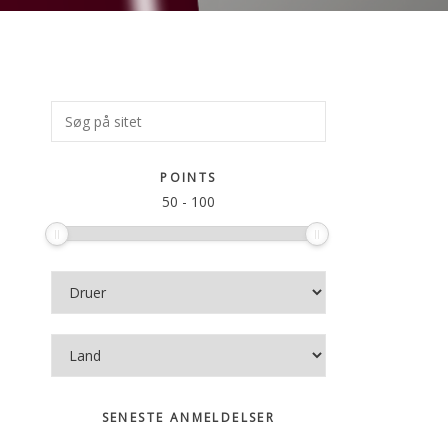
Primær
Søg
på
Sidebar
sitet
POINTS
50
-
100
SENESTE ANMELDELSER