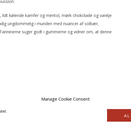
kussion.
, lidt kølende kamfer og mentol, mørk chokolade og vanilje
Stadig ungdommelig i munden med nuancer af solbær,
 Tanninerne suger godt i gummerne og vidner om, at denne
Manage Cookie Consent
itet.
AL
COPYRIGHT © 2026 · VINSTYRKE2