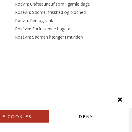
Rødvin: Châteauneuf som i gamle dage
Rosévin: Sødme, friskhed og blødhed
Rødvin: Ren og rank
Rosévin: Forfriskende bagatel
Rosévin: Sødmen hænger i munden
LE COOKIES
DENY