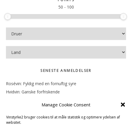
50
-
100
SENESTE ANMELDELSER
Rosévin: Fyldig med en fornuftig syre
Hvidvin: Ganske forfriskende
Rosévin: Mineralsk og frugtig
Manage Cookie Consent
Hvidvin: Smørfedme og tropisk sødme
Rosévin: Blød, rund og sødladen
Vinstyrke2 bruger cookies til at måle statistik og optimere ydelsen af
websitet.