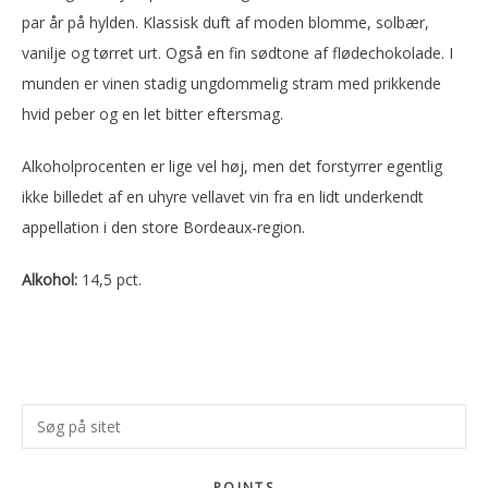
par år på hylden. Klassisk duft af moden blomme, solbær,
vanilje og tørret urt. Også en fin sødtone af flødechokolade. I
munden er vinen stadig ungdommelig stram med prikkende
hvid peber og en let bitter eftersmag.
Alkoholprocenten er lige vel høj, men det forstyrrer egentlig
ikke billedet af en uhyre vellavet vin fra en lidt underkendt
appellation i den store Bordeaux-region.
Alkohol:
14,5 pct.
Primær
Søg
Sidebar
på
sitet
POINTS