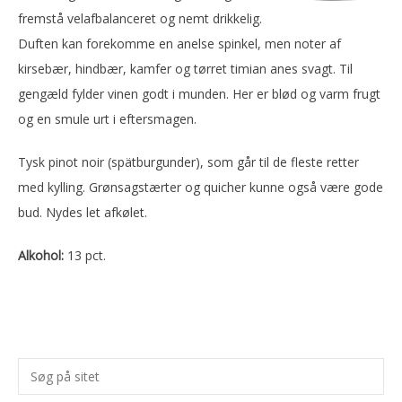
fremstå velafbalanceret og nemt drikkelig.
Duften kan forekomme en anelse spinkel, men noter af
kirsebær, hindbær, kamfer og tørret timian anes svagt. Til
gengæld fylder vinen godt i munden. Her er blød og varm frugt
og en smule urt i eftersmagen.
Tysk pinot noir (spätburgunder), som går til de fleste retter
med kylling. Grønsagstærter og quicher kunne også være gode
bud. Nydes let afkølet.
Alkohol:
13 pct.
Primær
Søg
Sidebar
på