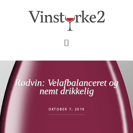
Skip
Gå
til
direkte
indhold
til
primær
sidebar
Rødvin: Velafbalanceret og
nemt drikkelig
OKTOBER 7, 2019