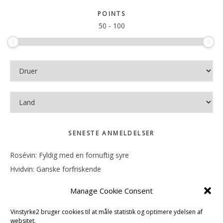
sitet
POINTS
50
-
100
SENESTE ANMELDELSER
Rosévin: Fyldig med en fornuftig syre
Hvidvin: Ganske forfriskende
Rosévin: Mineralsk og frugtig
Manage Cookie Consent
Hvidvin: Smørfedme og tropisk sødme
Rosévin: Blød, rund og sødladen
Vinstyrke2 bruger cookies til at måle statistik og optimere ydelsen af
websitet.