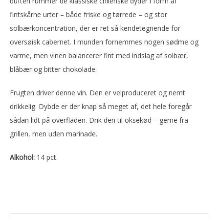
duften rummer de klassiske chilenske dyder i form af
fintskårne urter – både friske og tørrede – og stor
solbærkoncentration, der er ret så kendetegnende for
oversøisk cabernet. I munden fornemmes nogen sødme og
varme, men vinen balancerer fint med indslag af solbær,
blåbær og bitter chokolade.
Frugten driver denne vin. Den er velproduceret og nemt
drikkelig. Dybde er der knap så meget af, det hele foregår
sådan lidt på overfladen. Drik den til oksekød – gerne fra
grillen, men uden marinade.
Alkohol:
14 pct.
Primær