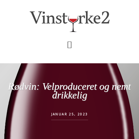
Skip
Gå
til
direkte
indhold
til
primær
sidebar
Rødvin: Velproduceret og nemt
drikkelig
JANUAR 25, 2023