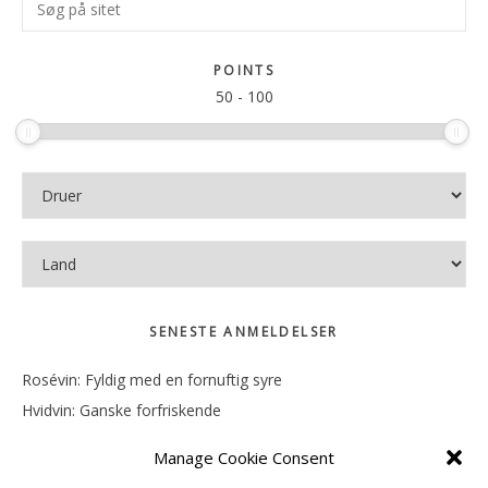
Søg
Sidebar
på
sitet
POINTS
50
-
100
SENESTE ANMELDELSER
Rosévin: Fyldig med en fornuftig syre
Hvidvin: Ganske forfriskende
Rosévin: Mineralsk og frugtig
Manage Cookie Consent
Hvidvin: Smørfedme og tropisk sødme