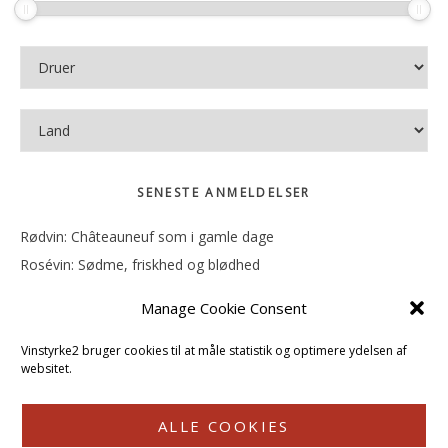
SENESTE ANMELDELSER
Rødvin: Châteauneuf som i gamle dage
Rosévin: Sødme, friskhed og blødhed
Rødvin: Ren og rank
Manage Cookie Consent
Rosévin: Forfriskende bagatel
Rosévin: Sødmen hænger i munden
Vinstyrke2 bruger cookies til at måle statistik og optimere ydelsen af
websitet.
ALLE COOKIES