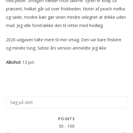
hvid peber. Smagen hælder mod sødme. Syren er knap så
præsent, hvilket går ud over friskheden. Noter af peach melba
og søde, modne bær gør vinen mindre velegnet at drikke uden
mad. Jeg ville foretrække den til retter med hvidløg.
2020-udgaven talte mere til min smag. Den var bare friskere
og mindre tung. Sidste års version anmeldte jeg ikke.
Alkohol:
13 pct.
Primær
Søg
Sidebar
på
sitet
POINTS
50
-
100