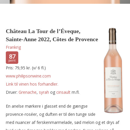
Château La Tour de l’Éveque,
Sainte-Anne 2022, Côtes de Provence
Frankrig
87
Pris: 79,95 kr. (v/ 6 fl.)
www.philipsonwine.com
Link til vinen hos forhandler.
Druer:
grenache
,
syrah
og
cinsault
m.fl.
En anelse mørkere i glasset end de gængse
provence-roséer, og duften er til den tunge side
med nuancer af ferskenmarmelade, sød melon og et drys af