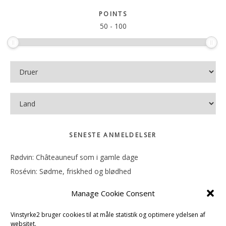
sitet
POINTS
50
-
100
SENESTE ANMELDELSER
Rødvin: Châteauneuf som i gamle dage
Rosévin: Sødme, friskhed og blødhed
Rødvin: Ren og rank
Manage Cookie Consent
Rosévin: Forfriskende bagatel
Rosévin: Sødmen hænger i munden
Vinstyrke2 bruger cookies til at måle statistik og optimere ydelsen af
websitet.