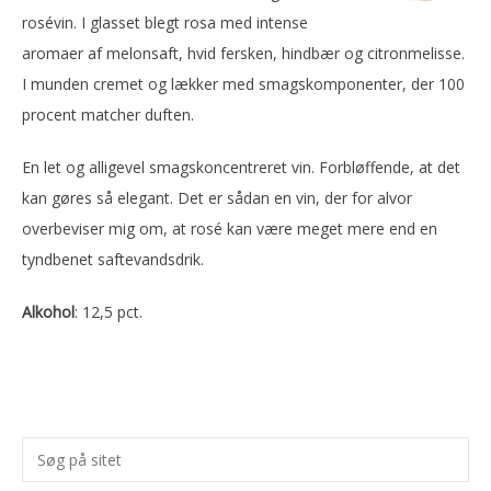
rosévin. I glasset blegt rosa med intense
aromaer af melonsaft, hvid fersken, hindbær og citronmelisse.
I munden cremet og lækker med smagskomponenter, der 100
procent matcher duften.
En let og alligevel smagskoncentreret vin. Forbløffende, at det
kan gøres så elegant. Det er sådan en vin, der for alvor
overbeviser mig om, at rosé kan være meget mere end en
tyndbenet saftevandsdrik.
Alkohol
: 12,5 pct.
Primær
Søg
Sidebar
på