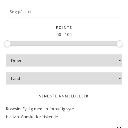
Primær
Søg
Sidebar
på
sitet
POINTS
50
-
100
SENESTE ANMELDELSER
Rosévin: Fyldig med en fornuftig syre
Hvidvin: Ganske forfriskende
Rosévin: Mineralsk og frugtig