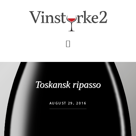
Skip
Gå
til
direkte
indhold
til
primær
sidebar
Toskansk ripasso
AUGUST 29, 2016