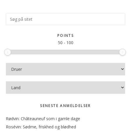
Primær
Søg
Sidebar
på
sitet
POINTS
50
-
100
SENESTE ANMELDELSER
Rødvin: Châteauneuf som i gamle dage
Rosévin: Sødme, friskhed og blødhed