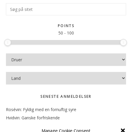
Primær
Søg
Sidebar
på
sitet
POINTS
50
-
100
SENESTE ANMELDELSER
Rosévin: Fyldig med en fornuftig syre
Hvidvin: Ganske forfriskende
Rosévin: Mineralsk og frugtig
Manage Cookie Consent