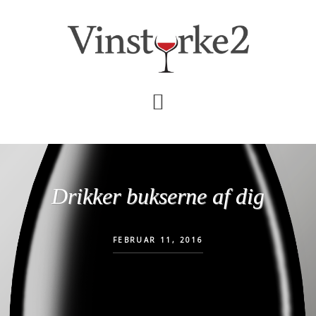
Skip
Gå
til
direkte
indhold
til
primær
sidebar
Drikker bukserne af dig
FEBRUAR 11, 2016