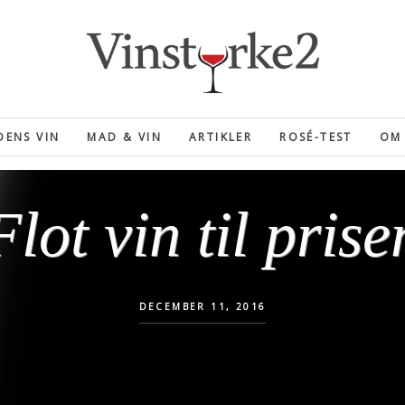
ENS VIN
MAD & VIN
ARTIKLER
ROSÉ-TEST
OM 
Flot vin til prise
DECEMBER 11, 2016