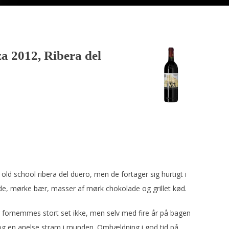
 2012, Ribera del
old school ribera del duero, men de fortager sig hurtigt i
vilde, mørke bær, masser af mørk chokolade og grillet kød.
 fornemmes stort set ikke, men selv med fire år på bagen
og en anelse stram i munden. Omhældning i god tid på