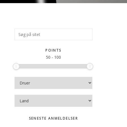
Primær
Søg
på
Sidebar
sitet
POINTS
50
-
100
SENESTE ANMELDELSER