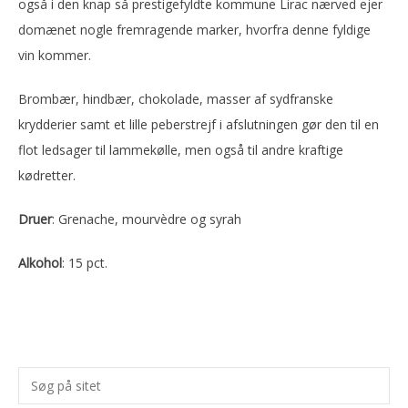
også i den knap så prestigefyldte kommune Lirac nærved ejer
domænet nogle fremragende marker, hvorfra denne fyldige
vin kommer.
Brombær, hindbær, chokolade, masser af sydfranske
krydderier samt et lille peberstrejf i afslutningen gør den til en
flot ledsager til lammekølle, men også til andre kraftige
kødretter.
Druer
: Grenache, mourvèdre og syrah
Alkohol
: 15 pct.
Primær
Søg
Sidebar
på