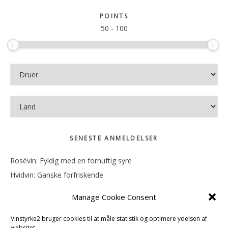
sitet
POINTS
50
-
100
SENESTE ANMELDELSER
Rosévin: Fyldig med en fornuftig syre
Hvidvin: Ganske forfriskende
Rosévin: Mineralsk og frugtig
Manage Cookie Consent
Hvidvin: Smørfedme og tropisk sødme
Rosévin: Blød, rund og sødladen
Vinstyrke2 bruger cookies til at måle statistik og optimere ydelsen af
websitet.