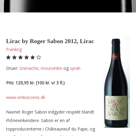
Lirac by Roger Sabon 2012, Lirac
Frankrig
Druer:
grenache
,
mourvèdre
og
syrah
Pris: 129,95 kr. (100 kr. v/ 3 fl.)
www.vinikassevis.dk
Navnet Roger Sabon indgyder respekt blandt
rhônevinkendere. Sabon er en af
topproducenterne i Châteauneuf du Pape, og