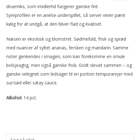
druemiks, som imidlertid fungerer ganske fint.
Syreprofilen er en anelse underspillet, så server vinen pænt
kølig for at undgå, at den bliver flad og kvabset.
Næsen er eksotisk og blomstret. Sødmefuld, frisk og sprød
med nuancer af syltet ananas, fersken og mandarin. Samme
noter genkendes i smagen, som kan forekomme en smule
bolsjeagtig, men også ganske frisk. Godt skruet sammen – og
ganske velegnet som ledsager til en portion tempurarejer med
sur/sød eller satay sauce.
Alkohol:
14 pct.
Primær
Søg