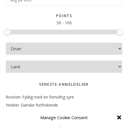
Sidebar
på
sitet
POINTS
50
-
100
SENESTE ANMELDELSER
Rosévin: Fyldig med en fornuftig syre
Hvidvin: Ganske forfriskende
Rosévin: Mineralsk og frugtig
Manage Cookie Consent
Hvidvin: Smørfedme og tropisk sødme