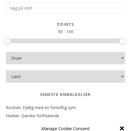
Primær
Søg
Sidebar
på
sitet
POINTS
50
-
100
SENESTE ANMELDELSER
Rosévin: Fyldig med en fornuftig syre
Hvidvin: Ganske forfriskende
Rosévin: Mineralsk og frugtig
Manage Cookie Consent