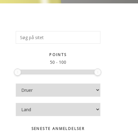
Primær
Søg
på
Sidebar
sitet
POINTS
50
-
100
SENESTE ANMELDELSER