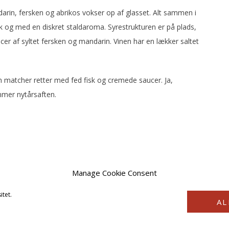
rin, fersken og abrikos vokser op af glasset. Alt sammen i
k og med en diskret staldaroma. Syrestrukturen er på plads,
er af syltet fersken og mandarin. Vinen har en lækker saltet
som matcher retter med fed fisk og cremede saucer. Ja,
er nytårsaften.
Manage Cookie Consent
itet.
AL
COPYRIGHT © 2026 · VINSTYRKE2