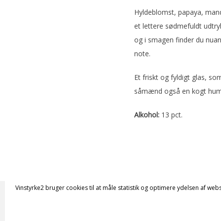
Hyldeblomst, papaya, manda
et lettere sødmefuldt udtry
og i smagen finder du nuanc
note.
Et friskt og fyldigt glas, 
såmænd også en kogt humm
Alkohol:
13 pct.
Vinstyrke2 bruger cookies til at måle statistik og optimere ydelsen af webs