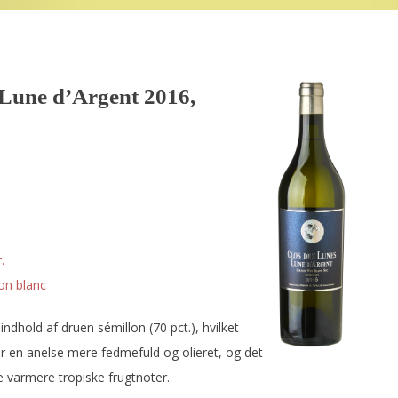
 Lune d’Argent 2016,
.
on blanc
ndhold af druen sémillon (70 pct.), hvilket
er en anelse mere fedmefuld og olieret, og det
e varmere tropiske frugtnoter.