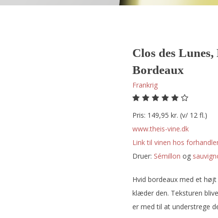
Clos des Lunes,
Bordeaux
Frankrig
Pris: 149,95 kr. (v/ 12 fl.)
www.theis-vine.dk
Link til vinen hos forhandler
Druer:
sémillon
og
sauvign
Hvid bordeaux med et højt i
klæder den. Teksturen bliv
er med til at understrege d