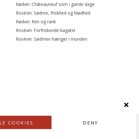
Rødvin: Châteauneuf som i gamle dage
Rosévin: Sødme, friskhed og blødhed
Rødvin: Ren og rank
Rosévin: Forfriskende bagatel
Rosévin: Sødmen hænger i munden
LE COOKIES
DENY