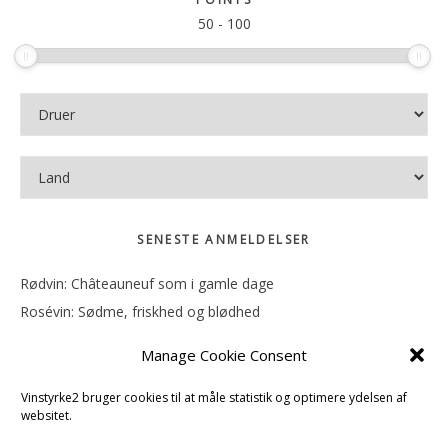
50
-
100
SENESTE ANMELDELSER
Rødvin: Châteauneuf som i gamle dage
Rosévin: Sødme, friskhed og blødhed
Rødvin: Ren og rank
Manage Cookie Consent
Rosévin: Forfriskende bagatel
Rosévin: Sødmen hænger i munden
Vinstyrke2 bruger cookies til at måle statistik og optimere ydelsen af
websitet.