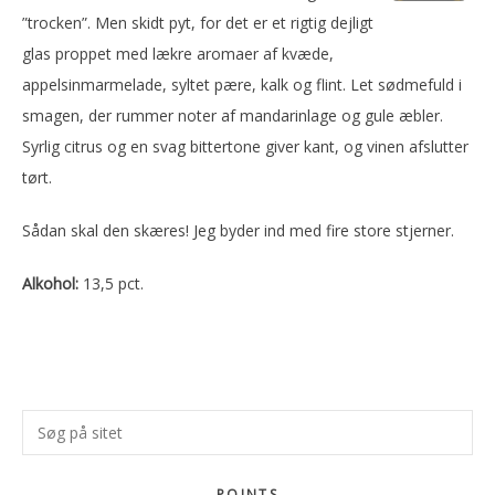
”trocken”. Men skidt pyt, for det er et rigtig dejligt
glas proppet med lækre aromaer af kvæde,
appelsinmarmelade, syltet pære, kalk og flint. Let sødmefuld i
smagen, der rummer noter af mandarinlage og gule æbler.
Syrlig citrus og en svag bittertone giver kant, og vinen afslutter
tørt.
Sådan skal den skæres! Jeg byder ind med fire store stjerner.
Alkohol:
13,5 pct.
Primær
Søg
Sidebar
på
sitet
POINTS