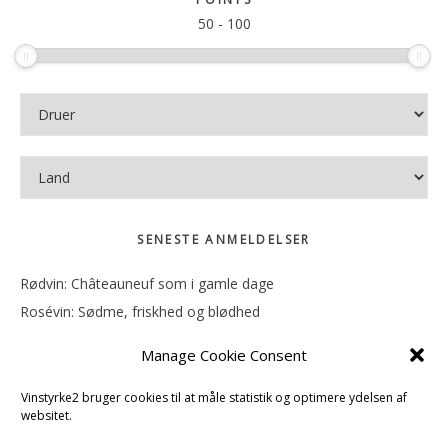
50
-
100
SENESTE ANMELDELSER
Rødvin: Châteauneuf som i gamle dage
Rosévin: Sødme, friskhed og blødhed
Rødvin: Ren og rank
Manage Cookie Consent
Rosévin: Forfriskende bagatel
Rosévin: Sødmen hænger i munden
Vinstyrke2 bruger cookies til at måle statistik og optimere ydelsen af
websitet.