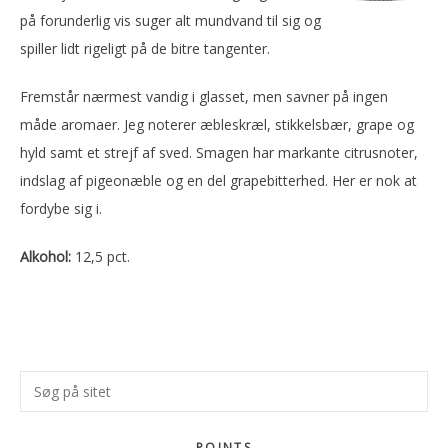
på forunderlig vis suger alt mundvand til sig og
spiller lidt rigeligt på de bitre tangenter.
Fremstår nærmest vandig i glasset, men savner på ingen
måde aromaer. Jeg noterer æbleskræl, stikkelsbær, grape og
hyld samt et strejf af sved. Smagen har markante citrusnoter,
indslag af pigeonæble og en del grapebitterhed. Her er nok at
fordybe sig i.
Alkohol:
12,5 pct.
Primær
Søg
Sidebar
på
sitet
POINTS