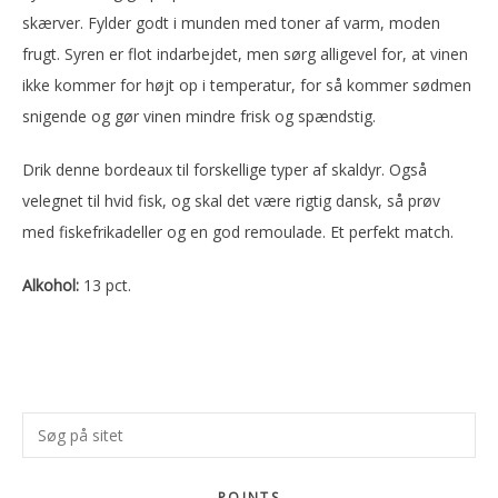
skærver. Fylder godt i munden med toner af varm, moden
frugt. Syren er flot indarbejdet, men sørg alligevel for, at vinen
ikke kommer for højt op i temperatur, for så kommer sødmen
snigende og gør vinen mindre frisk og spændstig.
Drik denne bordeaux til forskellige typer af skaldyr. Også
velegnet til hvid fisk, og skal det være rigtig dansk, så prøv
med fiskefrikadeller og en god remoulade. Et perfekt match.
Alkohol:
13 pct.
Primær
Søg
Sidebar
på
sitet
POINTS