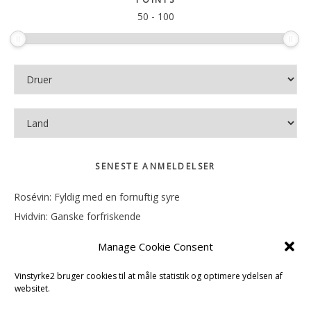
50
-
100
SENESTE ANMELDELSER
Rosévin: Fyldig med en fornuftig syre
Hvidvin: Ganske forfriskende
Rosévin: Mineralsk og frugtig
Manage Cookie Consent
Hvidvin: Smørfedme og tropisk sødme
Rosévin: Blød, rund og sødladen
Vinstyrke2 bruger cookies til at måle statistik og optimere ydelsen af
websitet.