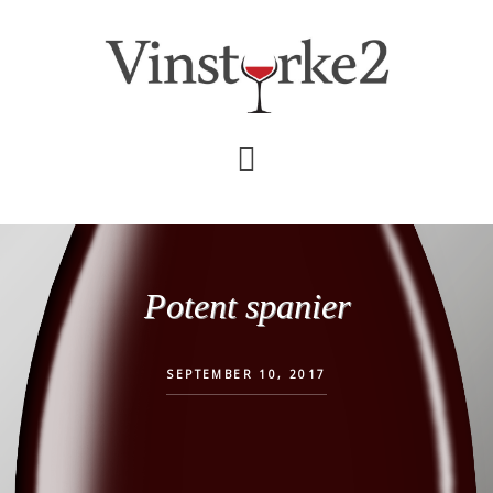
Skip
Gå
til
direkte
indhold
til
primær
sidebar
Potent spanier
SEPTEMBER 10, 2017