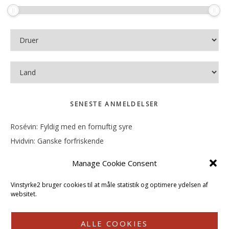
SENESTE ANMELDELSER
Rosévin: Fyldig med en fornuftig syre
Hvidvin: Ganske forfriskende
Rosévin: Mineralsk og frugtig
Manage Cookie Consent
Hvidvin: Smørfedme og tropisk sødme
Rosévin: Blød, rund og sødladen
Vinstyrke2 bruger cookies til at måle statistik og optimere ydelsen af
websitet.
ALLE COOKIES