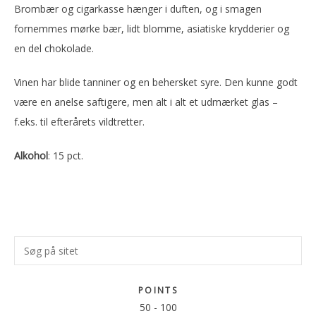
Brombær og cigarkasse hænger i duften, og i smagen
fornemmes mørke bær, lidt blomme, asiatiske krydderier og
en del chokolade.
Vinen har blide tanniner og en behersket syre. Den kunne godt
være en anelse saftigere, men alt i alt et udmærket glas –
f.eks. til efterårets vildtretter.
Alkohol
: 15 pct.
Primær
Søg
Sidebar
på
sitet
POINTS
50
-
100