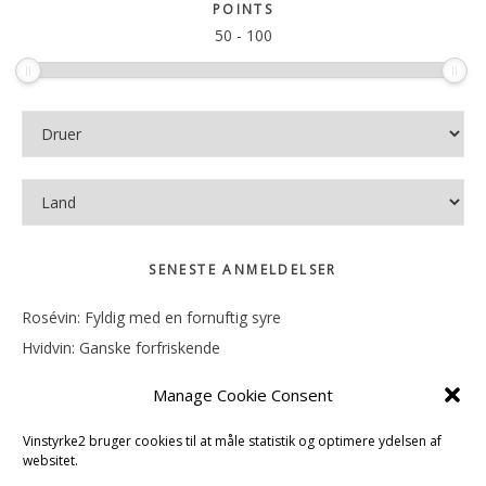
sitet
POINTS
50
-
100
SENESTE ANMELDELSER
Rosévin: Fyldig med en fornuftig syre
Hvidvin: Ganske forfriskende
Rosévin: Mineralsk og frugtig
Manage Cookie Consent
Hvidvin: Smørfedme og tropisk sødme
Rosévin: Blød, rund og sødladen
Vinstyrke2 bruger cookies til at måle statistik og optimere ydelsen af
websitet.