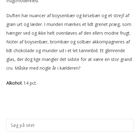
frugtmodenhed.
Duften har nuancer af boysenbær og kirsebær og et strejf af
grøn urt og læder. I munden mærkes et lidt grenet præg, som
hænger ved og ikke helt overdøves af den ellers modne frugt.
Noter af boysenbær, brombær og solbær akkompagneres af
lidt chokolade og munder ud i et let tanninbid. Et glimrende
glas, der dog lige mangler det sidste for at være en stor grand
cru. Måske med nogle år i kælderen?
Alkohol:
14 pct.
Primær
Søg
Sidebar
på