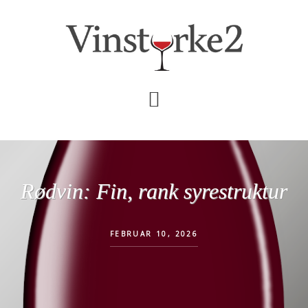
Skip
Gå
til
direkte
indhold
til
primær
sidebar
Rødvin: Fin, rank syrestruktur
FEBRUAR 10, 2026