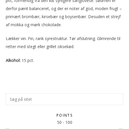
pift, formentlig fra den lidt syrligere sangiovese. Sødmen er
derfor pænt balanceret, og der er noter af god, moden frugt –
primært brombær, kirsebær og boysenbær. Desuden et strejf
af mokka og mørk chokolade.
Lækker vin. Fin, rank syrestruktur. Tør afslutning. Glimrende til
retter med stegt eller grillet oksekød.
Alkohol:
15 pct.
Primær
Søg
Sidebar
på
sitet
POINTS
50
-
100