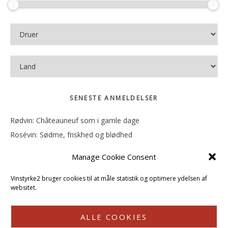
SENESTE ANMELDELSER
Rødvin: Châteauneuf som i gamle dage
Rosévin: Sødme, friskhed og blødhed
Rødvin: Ren og rank
Manage Cookie Consent
Rosévin: Forfriskende bagatel
Rosévin: Sødmen hænger i munden
Vinstyrke2 bruger cookies til at måle statistik og optimere ydelsen af
websitet.
ALLE COOKIES