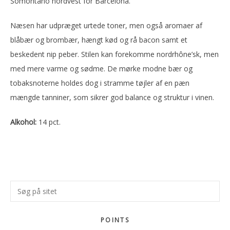
Somontano nordvest for Barcelona.
Næsen har udpræget urtede toner, men også aromaer af
blåbær og brombær, hængt kød og rå bacon samt et
beskedent nip peber. Stilen kan forekomme nordrhône’sk, men
med mere varme og sødme. De mørke modne bær og
tobaksnoterne holdes dog i stramme tøjler af en pæn
mængde tanniner, som sikrer god balance og struktur i vinen.
Alkohol:
14 pct.
Primær
Søg
Sidebar
på
sitet
POINTS