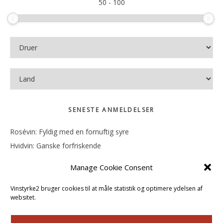
50
-
100
SENESTE ANMELDELSER
Rosévin: Fyldig med en fornuftig syre
Hvidvin: Ganske forfriskende
Rosévin: Mineralsk og frugtig
Manage Cookie Consent
Hvidvin: Smørfedme og tropisk sødme
Rosévin: Blød, rund og sødladen
Vinstyrke2 bruger cookies til at måle statistik og optimere ydelsen af
websitet.