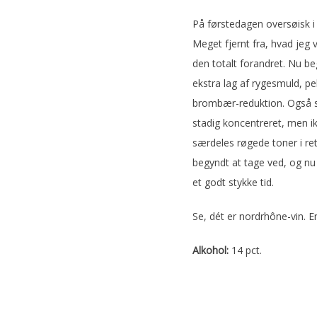
På førstedagen oversøisk i
Meget fjernt fra, hvad jeg 
den totalt forandret. Nu b
ekstra lag af rygesmuld, p
brombær-reduktion. Også s
stadig koncentreret, men i
særdeles røgede toner i re
begyndt at tage ved, og n
et godt stykke tid.
Se, dét er nordrhône-vin. 
Alkohol:
14 pct.