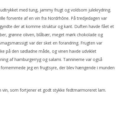
 udtrykket med tung, jammy frugt og voldsom julekrydring.
ville forvente af en vin fra Nordrhône. På tredjedagen var
egyndte der at komme struktur og kant. Duften havde fået et
eber, grønne oliven, blåbær, meget mørk chokolade og
magsmæssigt var der sket en forandring. Frugten var
kke på den sødladne måde, og vinen havde udviklet
tning af hamburgerryg og salami. Tanninerne var også
u fornemmede jeg en frugtsyre, der blev hængende i munden
En vin, som fortjener et godt stykke fedtmarmoreret lam.