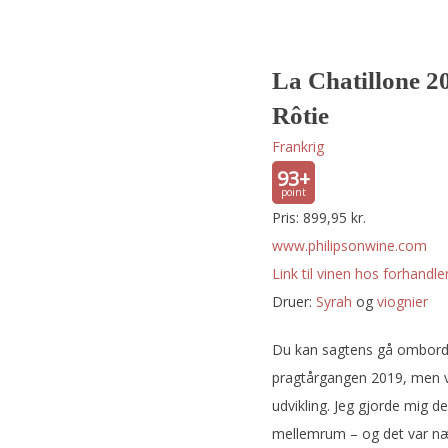
La Chatillone 20
Rôtie
Frankrig
93+
Pris: 899,95 kr.
www.philipsonwine.com
Link til vinen hos forhandler
Druer:
syrah
og
viognier
Du kan sagtens gå ombord 
pragtårgangen 2019, men vær
udvikling. Jeg gjorde mig d
mellemrum – og det var nær