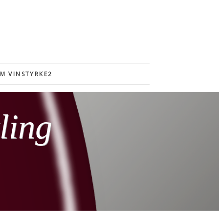
M VINSTYRKE2
ling