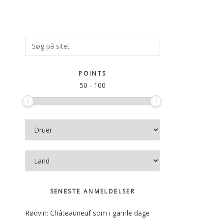
Primær
Søg
på
Sidebar
sitet
POINTS
50
-
100
SENESTE ANMELDELSER
Rødvin: Châteauneuf som i gamle dage