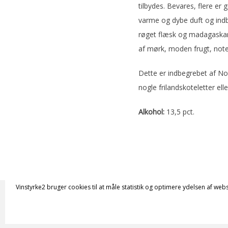
tilbydes. Bevares, flere e
varme og dybe duft og ind
røget flæsk og madagaskar
af mørk, moden frugt, noter
Dette er indbegrebet af No
nogle frilandskoteletter ell
Alkohol:
13,5 pct.
Vinstyrke2 bruger cookies til at måle statistik og optimere ydelsen af webs