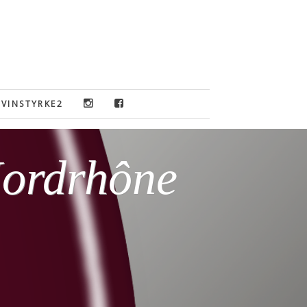
VINSTYRKE2
Nordrhône