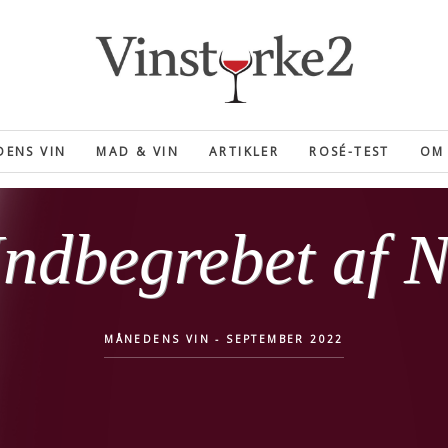
ENS VIN
MAD & VIN
ARTIKLER
ROSÉ-TEST
OM 
Indbegrebet af 
MÅNEDENS VIN - SEPTEMBER 2022