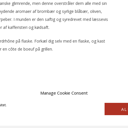
r ganske glimrende, men denne overstråler dem alle med sin
bydende aromaer af brombær og syrlige blåbær, oliven,
peber. I munden er den saftig og syredrevet med læssevis
 af kafferisteri og kødsaft.
rdrhône på flaske. Forkæl dig selv med en flaske, og kast
er en côte de boeuf på grillen.
Manage Cookie Consent
itet.
AL
COPYRIGHT © 2026 · VINSTYRKE2