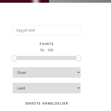
Primær
Søg
på
Sidebar
sitet
POINTS
50
-
100
SENESTE ANMELDELSER