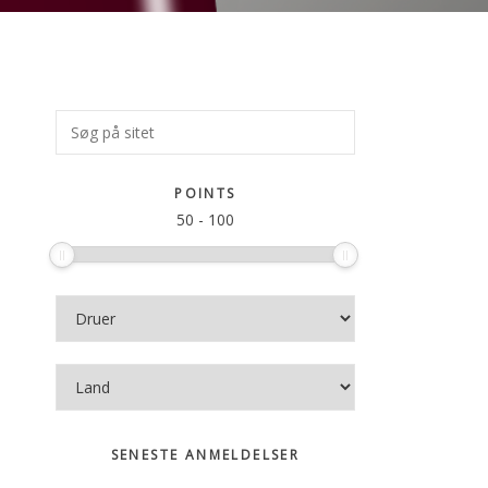
Primær
Søg
på
Sidebar
sitet
POINTS
50
-
100
SENESTE ANMELDELSER