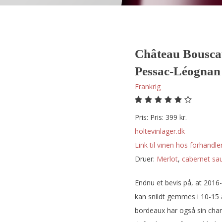
Château Bouscau
Pessac-Léognan
Frankrig
Pris: Pris: 399 kr.
holtevinlager.dk
Link til vinen hos forhandler
Druer:
merlot
,
cabernet sa
Endnu et bevis på, at 2016
kan snildt gemmes i 10-15 å
bordeaux har også sin cha