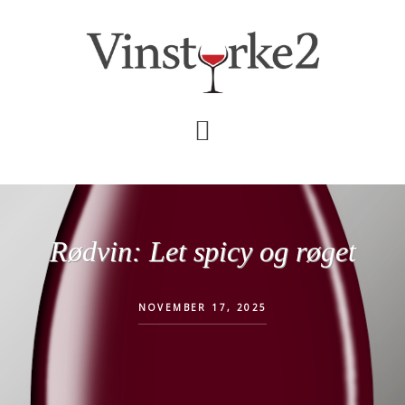
Skip
Gå
til
direkte
indhold
til
primær
sidebar
Rødvin: Let spicy og røget
NOVEMBER 17, 2025