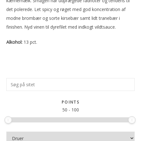
kærnemælk. Smagen har udprægede fadnoter og tendens til
det polerede. Let spicy og røget med god koncentration af
modne brombær og sorte kirsebær samt lidt tranebær i
finishen. Nyd vinen til dyrefilet med indkogt vildtsauce.
Alkohol:
13 pct.
Primær
Søg
Sidebar
på
sitet
POINTS
50
-
100