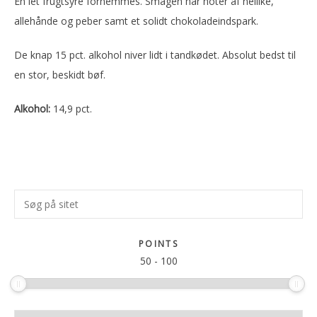
En let frugtsyre fornemmes. Smagen har noter af nellike,
allehånde og peber samt et solidt chokoladeindspark.
De knap 15 pct. alkohol niver lidt i tandkødet. Absolut bedst til
en stor, beskidt bøf.
Alkohol:
14,9 pct.
Primær
Søg
Sidebar
på
sitet
POINTS
50
-
100