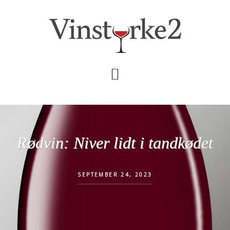
Skip
Gå
til
direkte
indhold
til
primær
sidebar
Rødvin: Niver lidt i tandkødet
SEPTEMBER 24, 2023