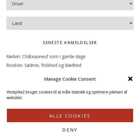
SENESTE ANMELDELSER
Rødvin: Châteauneuf som i gamle dage
Rosévin: Sødme, friskhed og blødhed
Rødvin: Ren og rank
Manage Cookie Consent
Rosévin: Forfriskende bagatel
Rosévin: Sødmen hænger i munden
Vinstyrke2 bruger cookies til at måle statistik og optimere ydelsen af
websitet.
ALLE COOKIES
DENY
COPYRIGHT © 2026 · VINSTYRKE2