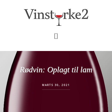
Skip
Gå
til
direkte
indhold
til
primær
sidebar
Rødvin: Oplagt til lam
MARTS 30, 2021