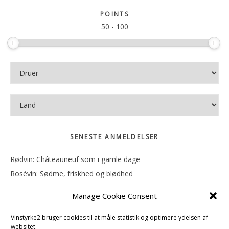
sitet
POINTS
50
-
100
SENESTE ANMELDELSER
Rødvin: Châteauneuf som i gamle dage
Rosévin: Sødme, friskhed og blødhed
Rødvin: Ren og rank
Manage Cookie Consent
Rosévin: Forfriskende bagatel
Rosévin: Sødmen hænger i munden
Vinstyrke2 bruger cookies til at måle statistik og optimere ydelsen af
websitet.