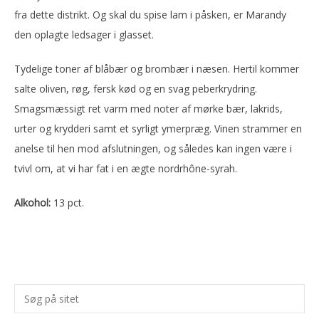
fra dette distrikt. Og skal du spise lam i påsken, er Marandy
den oplagte ledsager i glasset.
Tydelige toner af blåbær og brombær i næsen. Hertil kommer
salte oliven, røg, fersk kød og en svag peberkrydring.
Smagsmæssigt ret varm med noter af mørke bær, lakrids,
urter og krydderi samt et syrligt ymerpræg. Vinen strammer en
anelse til hen mod afslutningen, og således kan ingen være i
tvivl om, at vi har fat i en ægte nordrhône-syrah.
Alkohol:
13 pct.
Primær
Søg
Sidebar
på