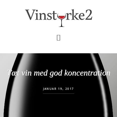
Skip
Gå
til
direkte
indhold
til
primær
sidebar
Tæt vin med god koncentration
JANUAR 19, 2017