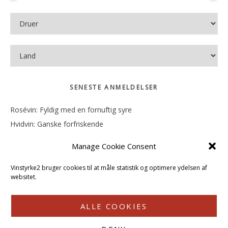
SENESTE ANMELDELSER
Rosévin: Fyldig med en fornuftig syre
Hvidvin: Ganske forfriskende
Rosévin: Mineralsk og frugtig
Manage Cookie Consent
Hvidvin: Smørfedme og tropisk sødme
Rosévin: Blød, rund og sødladen
Vinstyrke2 bruger cookies til at måle statistik og optimere ydelsen af
websitet.
ALLE COOKIES