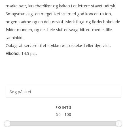
mørke bær, kirsebærlikør og kakao i et lettere støvet udtryk.
Smagsmæssigt en meget tæt vin med god koncentration,
nogen sødme og en del tørstof. Mørk frugt og flødechokolade
fylder munden, og det hele slutter svagt bittert med et lille
tanninbid.
Oplagt at servere til et stykke rødt oksekød eller dyrevildt.
Alkohol
: 14,5 pct.
Primær
Søg
Sidebar
på
sitet
POINTS
50
-
100