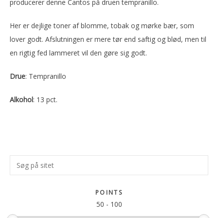
producerer denne Cantos på druen tempranillo.
Her er dejlige toner af blomme, tobak og mørke bær, som
lover godt. Afslutningen er mere tør end saftig og blød, men til
en rigtig fed lammeret vil den gøre sig godt.
Drue
: Tempranillo
Alkohol
: 13 pct.
Primær
Søg
Sidebar
på
sitet
POINTS
50
-
100