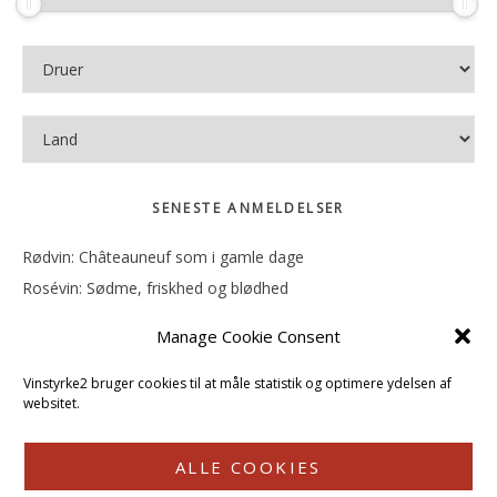
SENESTE ANMELDELSER
Rødvin: Châteauneuf som i gamle dage
Rosévin: Sødme, friskhed og blødhed
Rødvin: Ren og rank
Manage Cookie Consent
Rosévin: Forfriskende bagatel
Rosévin: Sødmen hænger i munden
Vinstyrke2 bruger cookies til at måle statistik og optimere ydelsen af
websitet.
ALLE COOKIES