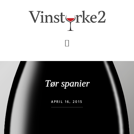
Skip
Gå
til
direkte
indhold
til
primær
sidebar
Tør spanier
APRIL 16, 2015