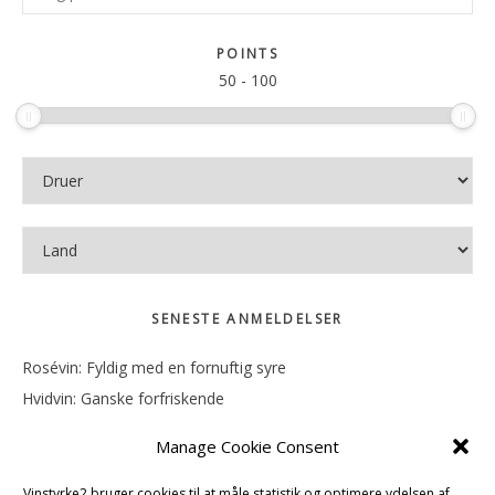
Sidebar
på
sitet
POINTS
50
-
100
SENESTE ANMELDELSER
Rosévin: Fyldig med en fornuftig syre
Hvidvin: Ganske forfriskende
Rosévin: Mineralsk og frugtig
Manage Cookie Consent
Hvidvin: Smørfedme og tropisk sødme
Rosévin: Blød, rund og sødladen
Vinstyrke2 bruger cookies til at måle statistik og optimere ydelsen af