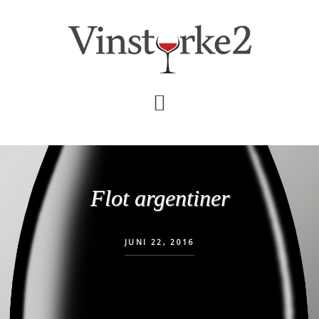
Skip
Gå
til
direkte
indhold
til
primær
sidebar
Flot argentiner
JUNI 22, 2016