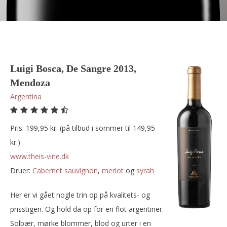
Luigi Bosca, De Sangre 2013,
Mendoza
Argentina
Pris: 199,95 kr. (på tilbud i sommer til 149,95
kr.)
www.theis-vine.dk
Druer:
cabernet sauvignon
,
merlot
og
syrah
Her er vi gået nogle trin op på kvalitets- og
prisstigen. Og hold da op for en flot argentiner.
Solbær, mørke blommer, blod og urter i en