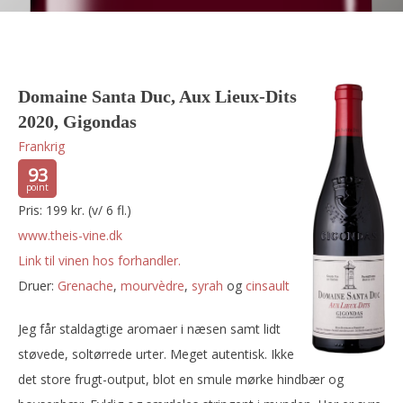
Domaine Santa Duc, Aux Lieux-Dits
2020, Gigondas
Frankrig
93
Pris: 199 kr. (v/ 6 fl.)
www.theis-vine.dk
Link til vinen hos forhandler.
Druer:
grenache
,
mourvèdre
,
syrah
og
cinsault
Jeg får staldagtige aromaer i næsen samt lidt
støvede, soltørrede urter. Meget autentisk. Ikke
det store frugt-output, blot en smule mørke hindbær og