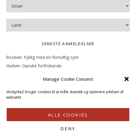
SENESTE ANMELDELSER
Rosévin: Fyldig med en fornuftig syre
Hvidvin: Ganske forfriskende
Rosévin: Mineralsk og frugtig
Manage Cookie Consent
Hvidvin: Smørfedme og tropisk sødme
Rosévin: Blød, rund og sødladen
Vinstyrke2 bruger cookies til at måle statistik og optimere ydelsen af
websitet.
ALLE COOKIES
DENY
COPYRIGHT © 2026 · VINSTYRKE2