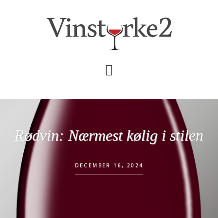
Skip
Gå
til
direkte
indhold
til
primær
sidebar
Rødvin: Nærmest kølig i stilen
DECEMBER 16, 2024