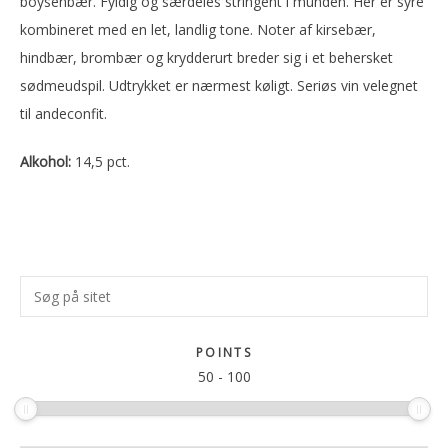
boysenbær. Fyldig og særdeles stringent i munden. Her er syre
kombineret med en let, landlig tone. Noter af kirsebær,
hindbær, brombær og krydderurt breder sig i et behersket
sødmeudspil. Udtrykket er nærmest køligt. Seriøs vin velegnet
til andeconfit.
Alkohol:
14,5 pct.
Primær
Søg
Sidebar
på
sitet
POINTS
50
-
100