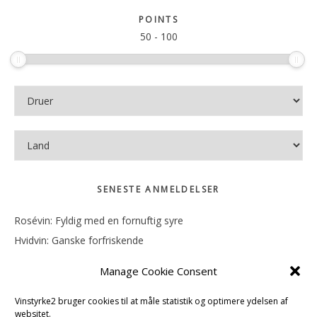
sitet
POINTS
50
-
100
SENESTE ANMELDELSER
Rosévin: Fyldig med en fornuftig syre
Hvidvin: Ganske forfriskende
Rosévin: Mineralsk og frugtig
Manage Cookie Consent
Hvidvin: Smørfedme og tropisk sødme
Rosévin: Blød, rund og sødladen
Vinstyrke2 bruger cookies til at måle statistik og optimere ydelsen af
websitet.