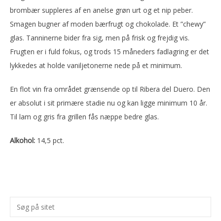
brombær suppleres af en anelse grøn urt og et nip peber.
Smagen bugner af moden bærfrugt og chokolade. Et ”chewy”
glas. Tanninerne bider fra sig, men på frisk og frejdig vis.
Frugten er i fuld fokus, og trods 15 måneders fadlagring er det
lykkedes at holde vaniljetonerne nede på et minimum.
En flot vin fra området grænsende op til Ribera del Duero. Den
er absolut i sit primære stadie nu og kan ligge minimum 10 år.
Til lam og gris fra grillen fås næppe bedre glas.
Alkohol:
14,5 pct.
Primær
Søg
Sidebar
på