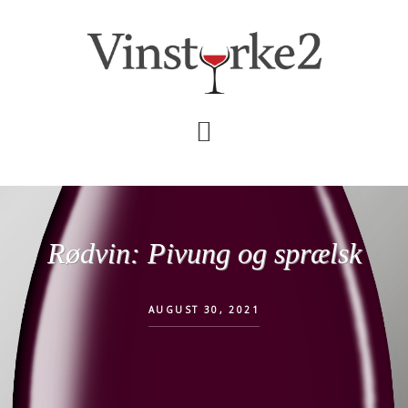
Skip
Gå
til
direkte
indhold
til
primær
sidebar
Rødvin: Pivung og sprælsk
AUGUST 30, 2021