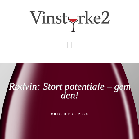
Skip
Gå
til
direkte
indhold
til
primær
sidebar
Rødvin: Stort potentiale – gem
den!
OKTOBER 6, 2020