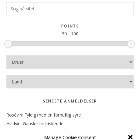
Primær
Søg
Sidebar
på
sitet
POINTS
50
-
100
SENESTE ANMELDELSER
Rosévin: Fyldig med en fornuftig syre
Hvidvin: Ganske forfriskende
Rosévin: Mineralsk og frugtig
Manage Cookie Consent