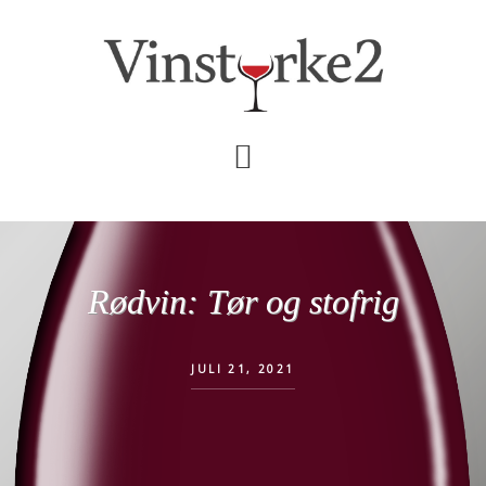
Skip
Gå
til
direkte
indhold
til
primær
sidebar
Rødvin: Tør og stofrig
JULI 21, 2021