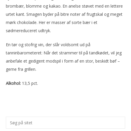
brombær, blomme og kakao. En anelse støvet med en lettere
urtet kant. Smagen byder på bitre noter af frugtskal og meget
mørk chokolade. Her er masser af sorte bær i et
sødmereduceret udtryk.
En tør og stofrig vin, der slår voldsomt ud på
tanninbarometeret: Når det strammer til på tandkødet, vil jeg
anbefale et gedigent modspil i form af en stor, beskidt bøf –
gerne fra grillen.
Alkohol:
13,5 pct.
Primær
Søg
Sidebar
på