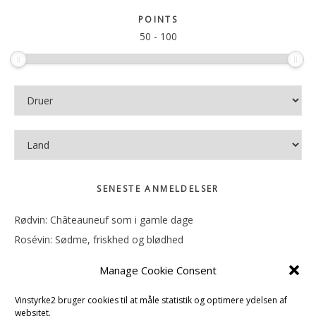
sitet
POINTS
50
-
100
SENESTE ANMELDELSER
Rødvin: Châteauneuf som i gamle dage
Rosévin: Sødme, friskhed og blødhed
Rødvin: Ren og rank
Manage Cookie Consent
Rosévin: Forfriskende bagatel
Rosévin: Sødmen hænger i munden
Vinstyrke2 bruger cookies til at måle statistik og optimere ydelsen af
websitet.