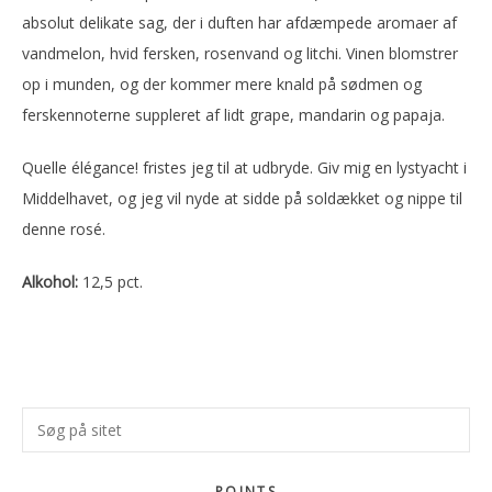
absolut delikate sag, der i duften har afdæmpede aromaer af
vandmelon, hvid fersken, rosenvand og litchi. Vinen blomstrer
op i munden, og der kommer mere knald på sødmen og
ferskennoterne suppleret af lidt grape, mandarin og papaja.
Quelle élégance! fristes jeg til at udbryde. Giv mig en lystyacht i
Middelhavet, og jeg vil nyde at sidde på soldækket og nippe til
denne rosé.
Alkohol:
12,5 pct.
Primær
Søg
Sidebar
på
sitet
POINTS