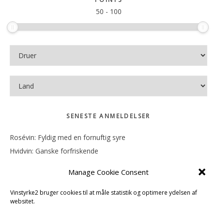
50
-
100
SENESTE ANMELDELSER
Rosévin: Fyldig med en fornuftig syre
Hvidvin: Ganske forfriskende
Rosévin: Mineralsk og frugtig
Manage Cookie Consent
Hvidvin: Smørfedme og tropisk sødme
Rosévin: Blød, rund og sødladen
Vinstyrke2 bruger cookies til at måle statistik og optimere ydelsen af
websitet.