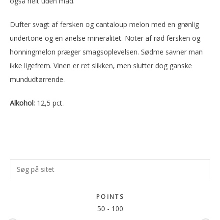
også helt uden mad.
Dufter svagt af fersken og cantaloup melon med en grønlig
undertone og en anelse mineralitet. Noter af rød fersken og
honningmelon præger smagsoplevelsen. Sødme savner man
ikke ligefrem. Vinen er ret slikken, men slutter dog ganske
mundudtørrende.
Alkohol:
12,5 pct.
Primær
Søg
Sidebar
på
sitet
POINTS
50
-
100