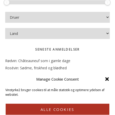
SENESTE ANMELDELSER
Rødvin: Châteauneuf som i gamle dage
Rosévin: Sødme, friskhed og blødhed
Rødvin: Ren og rank
Manage Cookie Consent
Rosévin: Forfriskende bagatel
Rosévin: Sødmen hænger i munden
Vinstyrke2 bruger cookies til at måle statistik og optimere ydelsen af
websitet.
ALLE COOKIES