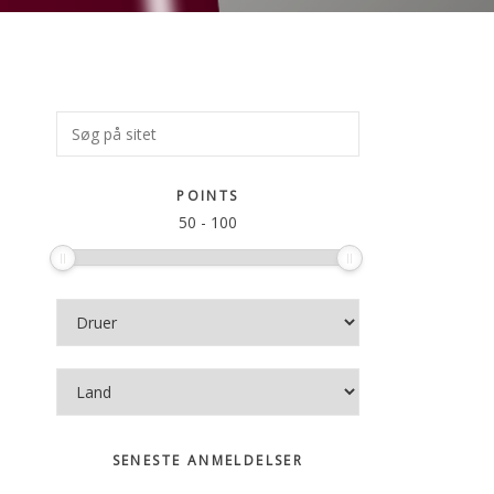
Primær
Søg
på
Sidebar
sitet
POINTS
50
-
100
SENESTE ANMELDELSER