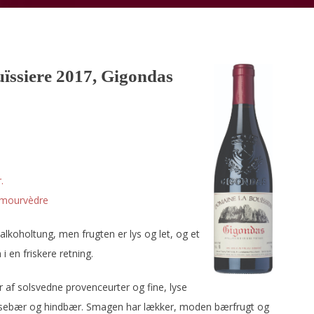
ïssiere 2017, Gigondas
.
mourvèdre
koholtung, men frugten er lys og let, og et
i en friskere retning.
 af solsvedne provenceurter og fine, lyse
irsebær og hindbær. Smagen har lækker, moden bærfrugt og