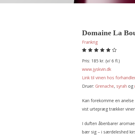
Domaine La Bou
Frankrig
Pris: 185 kr. (v/ 6 fl.)
www.jyskvin.dk
Link til vinen hos forhandler
Druer:
grenache
,
syrah
og
Kan forekomme en anelse al
vist urtepræg trækker vinen 
I duften åbenbarer aromaer
bær sig – i særdeleshed k