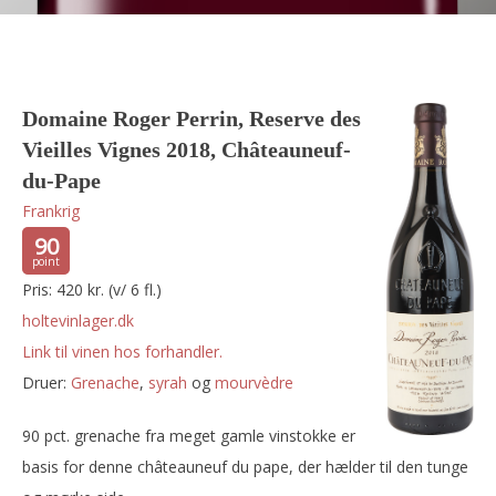
Domaine Roger Perrin, Reserve des
Vieilles Vignes 2018, Châteauneuf-
du-Pape
Frankrig
90
Pris: 420 kr. (v/ 6 fl.)
holtevinlager.dk
Link til vinen hos forhandler.
Druer:
grenache
,
syrah
og
mourvèdre
90 pct. grenache fra meget gamle vinstokke er
basis for denne châteauneuf du pape, der hælder til den tunge