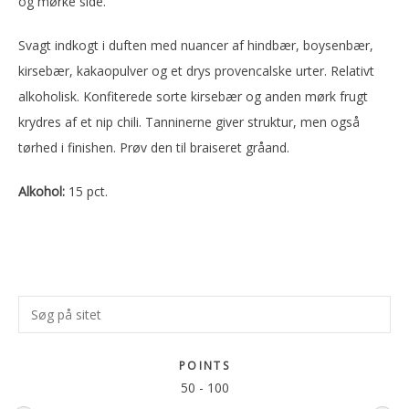
og mørke side.
Svagt indkogt i duften med nuancer af hindbær, boysenbær,
kirsebær, kakaopulver og et drys provencalske urter. Relativt
alkoholisk. Konfiterede sorte kirsebær og anden mørk frugt
krydres af et nip chili. Tanninerne giver struktur, men også
tørhed i finishen. Prøv den til braiseret gråand.
Alkohol:
15 pct.
Primær
Søg
Sidebar
på
sitet
POINTS
50
-
100