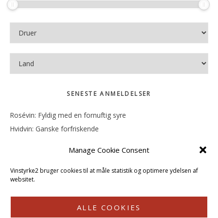
SENESTE ANMELDELSER
Rosévin: Fyldig med en fornuftig syre
Hvidvin: Ganske forfriskende
Rosévin: Mineralsk og frugtig
Manage Cookie Consent
Hvidvin: Smørfedme og tropisk sødme
Rosévin: Blød, rund og sødladen
Vinstyrke2 bruger cookies til at måle statistik og optimere ydelsen af
websitet.
ALLE COOKIES